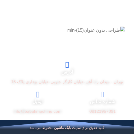
آدرس
تهران - میدان راه آهن،خیابان کارگر جنوبی-خیابان بهداری پلاک 15
شماره تماس
ایمیل
info@babakmachine.com
09121957391
کلیه حقوق برای سایت
بابک ماشین
محفوظ می‌باشد.