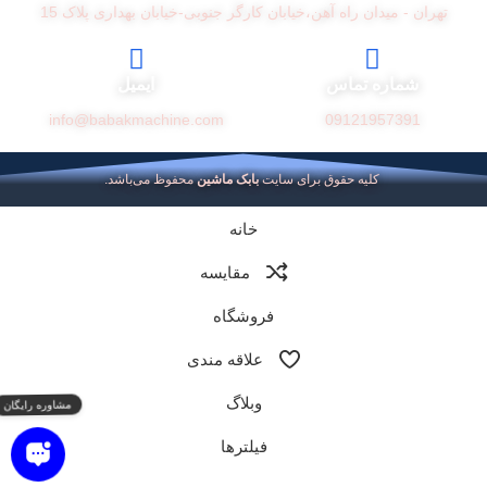
تهران - میدان راه آهن،خیابان کارگر جنوبی-خیابان بهداری پلاک 15
شماره تماس
ایمیل
info@babakmachine.com
09121957391
کلیه حقوق برای سایت
بابک ماشین
محفوظ می‌باشد.
خانه
مقایسه
فروشگاه
علاقه مندی
وبلاگ
فیلترها