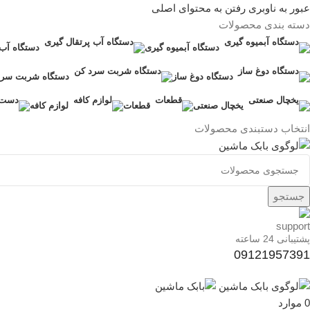
عبور به ناوبری
رفتن به محتوای اصلی
دسته بندی محصولات
دستگاه آبمیوه گیری
دستگاه آب 
دستگاه دوغ ساز
دستگاه شربت سرد
یخچال صنعتی
قطعات
لوازم کافه
انتخاب دستبندی محصولات
جستجو
پشتیبانی 24 ساعته
09121957391
0
موارد