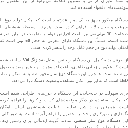
و شما مدیران گرامی با کمترین دغدغه می‌توانید از این محصول در
موقعیت‌های دلخواه استفاده کنید.
دستگاه مذکور مجهز به یک پمپ قدرتمند است که امکان تولید دوغ با
سرعت و حجم بالا را فراهم کرده است. همچنین محفظه شیشه‌ای با
خامت
10 میلی‌متر
نیز باعث افزایش دوام و مقاومت در برابر ضربه
ده است. ضمناً، این دستگاه دارای مخزنی به حجم
50 لیتر
است که
امکان تولید دوغ در حجم قابل توجه را میسر کرده است.
ز طرفی بدنه کامل این دستگاه از جنس استیل
ضد زنگ 304
ساخته شده
است که علاوه بر زیبایی ظاهری، باعث افزایش دوام و عمر مفید محصول
یز شده است. همچنین این
دستگاه دوغ ساز
مجهز به شیشه نشکن و نماد
LED
است که به اپراتور امکان مشاهده وضعیت دستگاه را می‌دهد.
برای سهولت در جابه‌جایی، این دستگاه با چرخ‌هایی طراحی شده است
که امکان استفاده در دیگر موقعیت‌های کسب و کارها را فراهم کرده
است. همچنین وجود شیر تخلیه و قابلیت شستشوی آسان، امکان
نگهداری و تمیزکاری راحت‌تر محصول را فراهم آورده است. به طور کلی،
ین
دستگاه دوغ ساز صنعتی
ساده، گزینه ایده‌آلی برای رستوران‌ها،
کافی‌شاپ‌ها و دیگر موقعیت‌ها است.