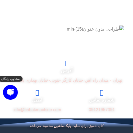
آدرس
تهران - میدان راه آهن،خیابان کارگر جنوبی-خیابان بهداری پلاک 15
شماره تماس
ایمیل
info@babakmachine.com
09121957391
کلیه حقوق برای سایت
بابک ماشین
محفوظ می‌باشد.