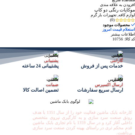
افزودن به علاقه مندی
موکاپات رنگی دو کاپ
لوازم کافه
,
تجهیزات بار گرم
(0)
محصولات موجود
استعلام قیمت امروز
اطلاعات بیشتر
کد کالا:
10756
گارانتی
پشتیبانی
خدمات پس از فروش
پشتیبانی 24 ساعته
ارسال اکسپرس
ضمانت
ارسال سریع سفارشات
تضمین اصالت کالا
کارخانه بابک ماشین فعالیت خود را از سال 1351 با هدف
رونق صنعت سرد سازی و به کارگیری نیروی متخصص
داخلی آغاز کرد و در سال 1359 با نام تجاری بابک ماشین
قدم محکم تری در راستای بهینه کردن صنعت سرد سازی
برداشت.