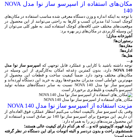
مکان‌های استفاده از اسپرسو ساز نوا مدل NOVA
140
با توجه به اینکه اندازه و وزن دستگاه معرفی شده مناسب استفاده در مکان‌های
کوچک است؛ لذا مدیران کسب و کارها به راحتی می‌توانند از این محصول در
موقعیت‌های مختلف حتی کافه‌های کوچک استفاده کنند. به طور کلی می‌توان از
این وسیله کاربردی در مکان‌های زیر بهره برد:
آشپزخانه منازل؛
رستوران‌ها؛
مغازه‌ها؛
اداره‌ها؛
هتل‌ها؛
و…
توجه داشته باشید با کارایی و عملکرد قابل توجهی که
اسپرسو ساز نوا مدل
NOVA 140
دارد، بدون کمترین دغدغه امکان به‌کارگیری از این وسیله در
مکان‌های مختلف وجود دارد. ضمناً کیفیت ساخت و قطعات این محصول از
مهم‌ترین عواملی است مدیران مجموعه‌ها روی به خرید این دستگاه آورده‌اند و
اسپرسو ساز نوا مدل NOVA 140 نسبت به سایر دستگاه‌های مشابه تولید
اسپرسو باکیفیت و غلیظ‌تری برخوردار است.
مکان_های استفاده از اسپرسو ساز نوا مدل NOVA 140
مزیت استفاده از اسپرسو ساز نوا مدل NOVA 140
وقتی یک اسپرسو ساز باکیفیت انتخاب می‌کنیم انتظار عملکرد فوق العاده‌ای از
آن داریم. این موضوع برای اسپرسو ساز نوا 140 نیز صادق است و استفاده از
این محصول مزیت‌های زیر را به همراه دارد:
تولید قهوه، کاپوچینو، لاته و… که هر کدام دارای کیفیت عالی هستند؛
شستشوی راحت و بدون دردسر و البته اتومات برای این دستگاه در نظر گرفته
شده است؛