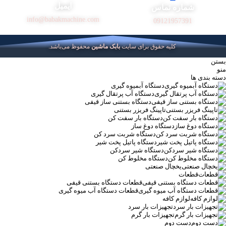
ایمیل
شماره تماس
info@babakmachine.com
09121957391
کلیه حقوق برای سایت
بابک ماشین
محفوظ می‌باشد.
بستن
منو
دسته بندی ها
دستگاه آبمیوه گیری
دستگاه آب پرتقال گیری
دستگاه بستنی ساز قیفی
تاپینگ فریزر بستنی
دستگاه بار سفت کن
دستگاه دوغ ساز
دستگاه شربت سرد کن
دستگاه پاتیل پخت شیر
دستگاه شیر سردکن
دستگاه مخلوط کن
یخچال صنعتی
قطعات
قطعات دستگاه بستنی قیفی
قطعات دستگاه آب میوه گیری
لوازم کافه
تجهیزات بار سرد
تجهیزات بار گرم
دست دوم