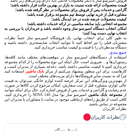
فروش اسپرسو ساز یا دیگر محصولات خانگی باید دارای ویژگی‌های زیر باشد:
قیمت محصولات ارائه شده نسبت به بازار در بهترین حالت قرار داشته باشد؛
گارانتی و خدمات پس از فروش برای محصولات در نظر گرفته شده باشد؛
مشاوره قبل از خرید نهایی توسط تیم مجموعه برقرار شده باشد؛
کیفیت محصولات عرضه شده در حد ایده‌آل باشد؛
مجموعه انتخابی باید سابقه مناسبی در ارائه خدمات داشته باشد؛
امکان انتخاب دستگاه اسپرسو ساز وجود داشته باشد و خریداران با بررسی به
انتخاب نهایی دست پیدا کنند؛
به طور کلی برای انتخاب نهایی یک فروشگاه اسپرسو ساز حتماً نظرات
مشتریان قبلی را نیز لحاظ کنید تا بتوانید انتخاب شایسته‌تری داشته باشید و
دستگاه مدنظرتان را با قیمت و کیفیت مناسب خریداری کنید.
جمع بندی
استفاده از دستگاه‌های اسپرسو ساز در موقعیت‌های مختلف مانند کافه‌ها،
رستوران‌ها و… ضروری است. حال اینکه این نوع محصولات را از کدام مجموعه
خریداری کنیم تا کیفیت مناسبی داشته باشد، دغدغه بسیاری از مدیران کسب و
کارهاست. برای این منظور پیشنهاد می‌کنیم از مرکز
بابک ماشین
استفاده کنید
چرا که به نسبت سایر فروشگاه‌ها دارای مزیت‌های مختلف است.
از مهم‌ترین ویژگی‌های این مرکز عرضه کننده لوازم خانگی می‌توان به قیمت
عالی لوازم، مشاوره قبل از ثبت سفارش، امکان مرجوع کردن کالاها در صورت
عدم رضایت و گارانتی و خدمات پس از فروش اشاره کرد. حال برای اینکه بتوانید
از
مجموعه بابک ماشین
اسپرسو ساز نوا مدل NOVA 140 را خریداری کنید،
کافی است از طریق راه‌های ارتباطی موجود در سایت با مشاوران یا مدیران این
مجموعه در تماس باشید.
نظرات کاربران
نظرات کاربران
۰
ارسال دیدگاه