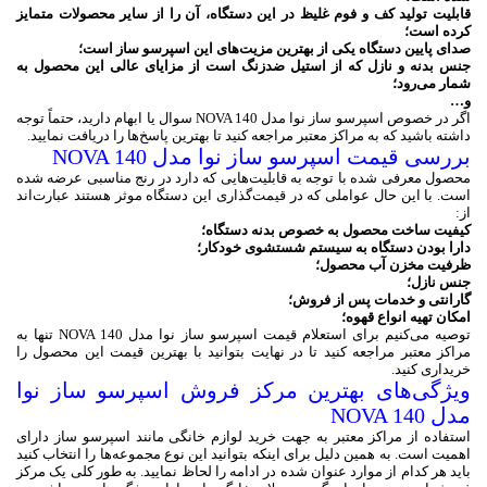
قابلیت تولید کف و فوم غلیظ در این دستگاه، آن را از سایر محصولات متمایز
کرده است؛
صدای پایین دستگاه یکی از بهترین مزیت‌های این اسپرسو ساز است؛
جنس بدنه و نازل که از استیل ضدزنگ است از مزایای عالی این محصول به
شمار می‌رود؛
و…
اگر در خصوص اسپرسو ساز نوا مدل NOVA 140 سوال یا ابهام دارید، حتماً توجه
داشته باشید که به مراکز معتبر مراجعه کنید تا بهترین پاسخ‌ها را دریافت نمایید.
بررسی قیمت اسپرسو ساز نوا مدل NOVA 140
محصول معرفی شده با توجه به قابلیت‌هایی که دارد در رنج مناسبی عرضه شده
است. با این حال عواملی که در قیمت‌گذاری این دستگاه موثر هستند عبارت‌اند
از:
کیفیت ساخت محصول به خصوص بدنه دستگاه؛
دارا بودن دستگاه به سیستم شستشوی خودکار؛
ظرفیت مخزن آب محصول؛
جنس نازل؛
گارانتی و خدمات پس از فروش؛
امکان تهیه انواع قهوه؛
توصیه می‌کنیم برای استعلام قیمت اسپرسو ساز نوا مدل NOVA 140 تنها به
مراکز معتبر مراجعه کنید تا در نهایت بتوانید با بهترین قیمت این محصول را
خریداری کنید.
ویژگی‌های بهترین مرکز فروش اسپرسو ساز نوا
مدل NOVA 140
استفاده از مراکز معتبر به جهت خرید لوازم خانگی مانند اسپرسو ساز دارای
اهمیت است. به همین دلیل برای اینکه بتوانید این نوع مجموعه‌ها را انتخاب کنید
باید هر کدام از موارد عنوان شده در ادامه را لحاظ نمایید. به طور کلی یک مرکز