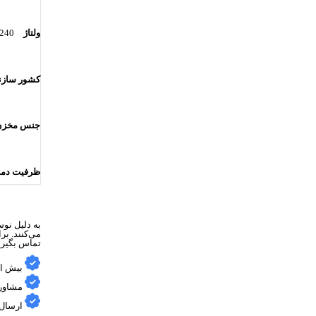
ولتاژ
0-240
کشور سازن
جنس مخزن
ظرفیت دما
به دلیل نوس
می‌کنند. ب
تماس بگیری
بیش از ۱۵ سال س
مشاوره
ارسال 