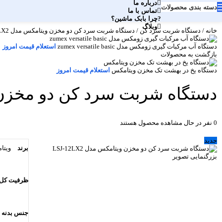
درباره ما
دسته بندی محصولات
تماس با ما
چرا بابک ماشین؟
وبلاگ
خانه
/
دستگاه شربت سرد کن
/
دستگاه شربت سرد کن دو مخزن ویتامکس مدل LSJ-12LX2
دستگاه آب مرکبات گیری زومکس مدل zumex versatile basic
استعلام قیمت امروز
بازگشت به محصولات
دستگاه یخ در بهشت تک مخزن ویتامکس
استعلام قیمت امروز
دستگاه شربت سرد کن دو مخزن ویتام
0
نفر در حال مشاهده محصول هستند
جدید
برند
ویتا
بزرگنمایی تصویر
ظرفیت کل
جنس بدنه