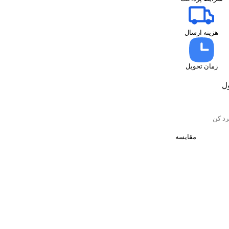
هزینه ارسال
زمان تحویل
ل
د کن
مقایسه