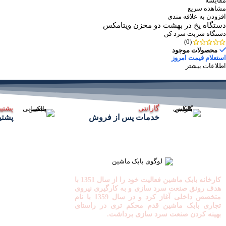
مقایسه
مشاهده سریع
افزودن به علاقه مندی
دستگاه یخ در بهشت دو مخزن ویتامکس
دستگاه شربت سرد کن
(0)
محصولات موجود
استعلام قیمت امروز
اطلاعات بیشتر
گارانتی
پشتیب
خدمات پس از فروش
پشتیبانی
لین
کارخانه بابک ماشین فعالیت خود را از سال 1351 با
هدف رونق صنعت سرد سازی و به کارگیری نیروی
متخصص داخلی آغاز کرد و در سال 1359 با نام
تجاری بابک ماشین قدم محکم تری در راستای
بهینه کردن صنعت سرد سازی برداشت.