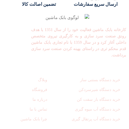
ارسال سریع سفارشات
تضمین اصالت کالا
کارخانه بابک ماشین فعالیت خود را از سال 1351 با هدف
رونق صنعت سرد سازی و به کارگیری نیروی متخصص
داخلی آغاز کرد و در سال 1359 با نام تجاری بابک ماشین
قدم محکم تری در راستای بهینه کردن صنعت سرد سازی
برداشت.
لینک های مفید
دسترسی سریع
خرید دستگاه بستنی ساز
وبلاگ
خرید دستگاه شیرسردکن
فروشگاه
خرید دستگاه بار سفت کن
درباره ما
خرید دستگاه آب میوه گیری
تماس با ما
خرید دستگاه آب پرتقال گیری
چرا بابک ماشین