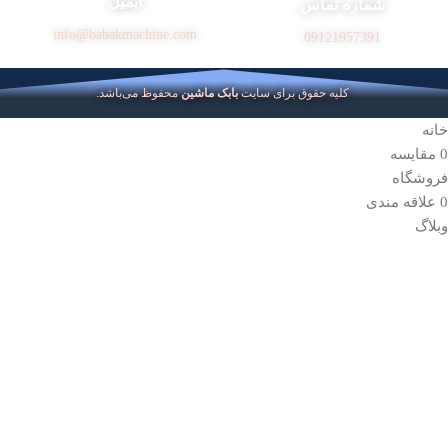
ایمیل
شماره تماس
info@babakmachine.com
09121957391
کلیه حقوق برای سایت
بابک ماشین
محفوظ می‌باشد.
خانه
0
مقایسه
فروشگاه
0
علاقه مندی
وبلاگ