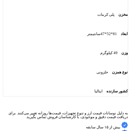
مخزن
پلی کربنات
ابعاد
81*52*47سانتیمتر
وزن
49 کیلوگرم
نوع همزن
حلزونی
کشور سازنده
ایتالیا
به دلیل نوسانات قیمت ارز و تنوع تجهیزات، قیمت‌ها روزانه تغییر می‌کنند. برای
دریافت قیمت دقیق و موجودی، با کارشناسان فروش تماس بگیرید.
بیش از ۱۵ سال سابقه