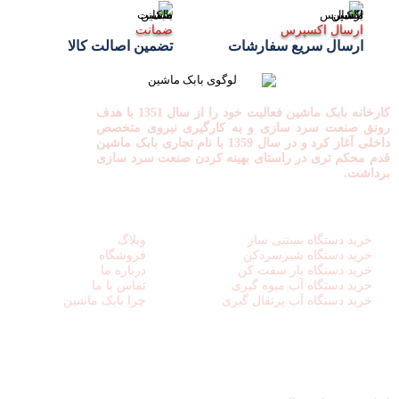
ارسال اکسپرس
ضمانت
ارسال سریع سفارشات
تضمین اصالت کالا
کارخانه بابک ماشین فعالیت خود را از سال 1351 با هدف
رونق صنعت سرد سازی و به کارگیری نیروی متخصص
داخلی آغاز کرد و در سال 1359 با نام تجاری بابک ماشین
قدم محکم تری در راستای بهینه کردن صنعت سرد سازی
برداشت.
لینک های مفید
دسترسی سریع
خرید دستگاه بستنی ساز
وبلاگ
خرید دستگاه شیرسردکن
فروشگاه
خرید دستگاه بار سفت کن
درباره ما
خرید دستگاه آب میوه گیری
تماس با ما
خرید دستگاه آب پرتقال گیری
چرا بابک ماشین
نمادهای اعتماد