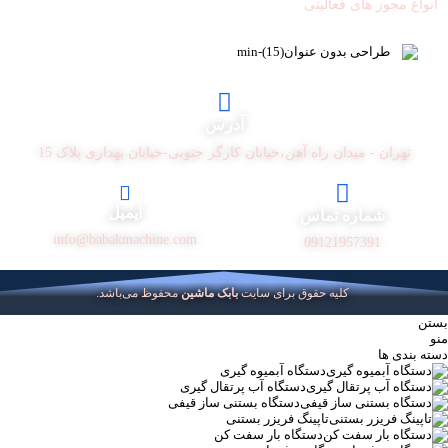
انواع مجوز های فعالیتی
آدرس
تهران - میدان راه آهن،خیابان کارگر جنوبی-خیابان بهداری پلاک 15
ایمیل
شماره تماس
info@babakmachine.com
09121957391
کلیه حقوق برای سایت
بابک ماشین
محفوظ می‌باشد.
بستن
منو
دسته بندی ها
دستگاه آبمیوه گیری
دستگاه آب پرتقال گیری
دستگاه بستنی ساز قیفی
تاپینگ فریزر بستنی
دستگاه بار سفت کن